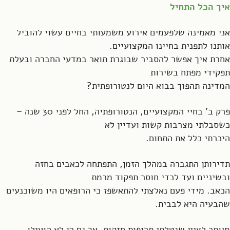
איך הכל התחיל
אני מאמינה שלפעמים אירוע משמעותי בחיים עשוי להוביל
אותנו לתפנית בחיינו המקצועיים.
אחרת איך אפשר להסביר שבוגרת תואר במדעי החברה ובעלת
תפקידי מפתח בשירות
המדינה תהפוך בבוא היום לנטורופתית?
פרק ב' בחיי המקצועיים, הנטורופתיה, החל לפני 30 שנה –
כשסבלתי מצרבות קשות ועדיין לא
היכרתי כלל את התחום.
תדירותן התגברה במהלך הזמן, התפתחה לכאבים בחזה
ובשיניים ועד לכדי חוסר תפקוד מרמת
הכאב. מידי פעם נאלצתי להתאשפז כי הרופאים היו משוכנעים
שהבעיה היא לבבית.
מיותר לציין שנטלתי תרופות חזקות, אך גם הן לא הועילו.